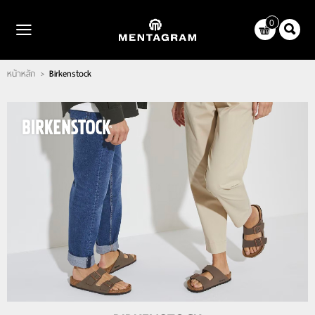
ไทย
|
English
0
LOGIN
REGISTER
หน้าหลัก
Birkenstock
>
WISHLIST
( 0 )
หน้าหลัก
แบรนด์
ตัวแทนจำหน่าย
เกี่ยวกับเรา
ติดต่อเรา
บทความ