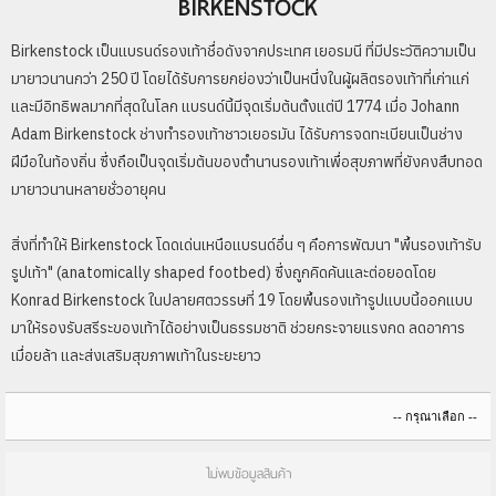
BIRKENSTOCK
Birkenstock เป็นแบรนด์รองเท้าชื่อดังจากประเทศ เยอรมนี ที่มีประวัติความเป็น
มายาวนานกว่า 250 ปี โดยได้รับการยกย่องว่าเป็นหนึ่งในผู้ผลิตรองเท้าที่เก่าแก่
และมีอิทธิพลมากที่สุดในโลก แบรนด์นี้มีจุดเริ่มต้นตั้งแต่ปี 1774 เมื่อ Johann
Adam Birkenstock ช่างทำรองเท้าชาวเยอรมัน ได้รับการจดทะเบียนเป็นช่าง
ฝีมือในท้องถิ่น ซึ่งถือเป็นจุดเริ่มต้นของตำนานรองเท้าเพื่อสุขภาพที่ยังคงสืบทอด
มายาวนานหลายชั่วอายุคน
สิ่งที่ทำให้ Birkenstock โดดเด่นเหนือแบรนด์อื่น ๆ คือการพัฒนา "พื้นรองเท้ารับ
รูปเท้า" (anatomically shaped footbed) ซึ่งถูกคิดค้นและต่อยอดโดย
Konrad Birkenstock ในปลายศตวรรษที่ 19 โดยพื้นรองเท้ารูปแบบนี้ออกแบบ
มาให้รองรับสรีระของเท้าได้อย่างเป็นธรรมชาติ ช่วยกระจายแรงกด ลดอาการ
เมื่อยล้า และส่งเสริมสุขภาพเท้าในระยะยาว
ไม่พบข้อมูลสินค้า