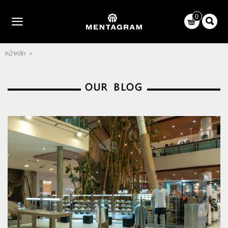
ไทย
|
English
0
LOGIN
REGISTER
หน้าหลัก
>
WISHLIST
( 0 )
หน้าหลัก
OUR BLOG
แบรนด์
ตัวแทนจำหน่าย
เกี่ยวกับเรา
ติดต่อเรา
บทความ