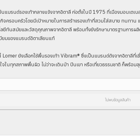
นแบรนด์รองเท้ากลางแจ้งจากอิตาลี ก่อตั้งในปี 1975 ที่เมืองมอนเตเบลลู
รกิจครอบครัวโดยมีเป้าหมายในการสร้างรองเท้าที่สวมใส่สบาย ทนทาน 
โลยีทันสมัยและวัสดุคุณภาพจากอิตาลี พร้อมทั้งยังรักษามาตรฐานการผลิ
เมียมของแบรนด์อิตาเลียนแท้
 Lomer ยังเลือกใช้พื้นรองเท้า Vibram® ซึ่งเป็นแบรนด์ดังจากอิตาลีที่เชี่
่นใจในทุกสภาพพื้นผิว ไม่ว่าจะเดินป่า ปีนเขา หรือเที่ยวธรรมชาติ ก็พร้อ
ไม่พบข้อมูลสินค้า