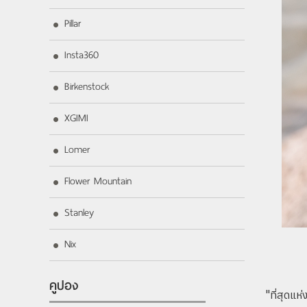
Pillar
Insta360
Birkenstock
XGIMI
Lomer
Flower Mountain
Stanley
Nix
คูปอง
"ที่สุดแ