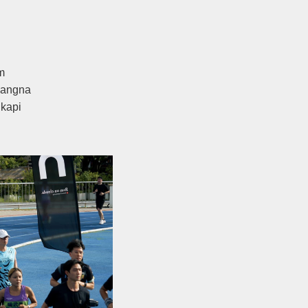
m
Bangna
kapi