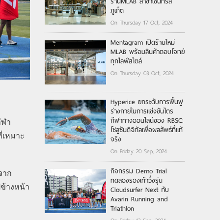
ร้านMLAB สาขาเซ็นทรัล
ภูเก็ต
On Thursday 17 Oct, 2024
Mentagram เปิดร้านใหม่
MLAB พร้อมสินค้าตอบโจทย์
ทุกไลฟ์สไตล์
On Thursday 03 Oct, 2024
Hyperice ยกระดับการฟื้นฟู
ร่างกายในการแข่งขันไตร
กีฬาทางออนไลน์ของ RBSC:
ีฬา
โซลูชันดิจิทัลเพื่อผลลัพธ์ที่แท้
ที่เหมาะ
จริง
On Friday 20 Sep, 2024
กิจกรรม Demo Trial
 จาก
ทดลองรองเท้าวิ่งรุ่น
ข้างหน้า
Cloudsurfer Next กับ
Avarin Running and
Triathlon