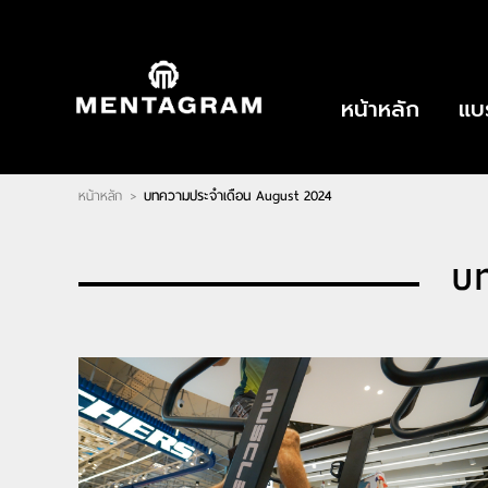
ไทย
|
English
LOGIN
|
REGISTER
หน้าหลัก
แบ
Wishlist
( 0 )
หน้าหลัก
บทความประจำเดือน August 2024
>
หน้าหลัก
แบรนด์
ตัวแทนจำหน่าย
เกี่ยวกับเรา
บ
ติดต่อเรา
บทความ