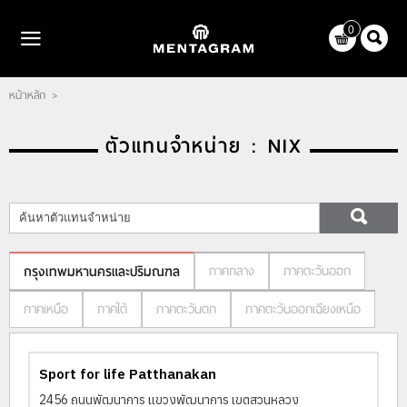
ไทย
|
English
0
LOGIN
REGISTER
หน้าหลัก
>
WISHLIST
( 0 )
ตัวแทนจำหน่าย : NIX
หน้าหลัก
แบรนด์
ตัวแทนจำหน่าย
เกี่ยวกับเรา
ภาคกลาง
ภาคตะวันออก
กรุงเทพมหานครและปริมณฑล
ติดต่อเรา
ภาคเหนือ
ภาคใต้
ภาคตะวันตก
ภาคตะวันออกเฉียงเหนือ
บทความ
Sport for life Patthanakan
2456 ถนนพัฒนาการ แขวงพัฒนาการ เขตสวนหลวง