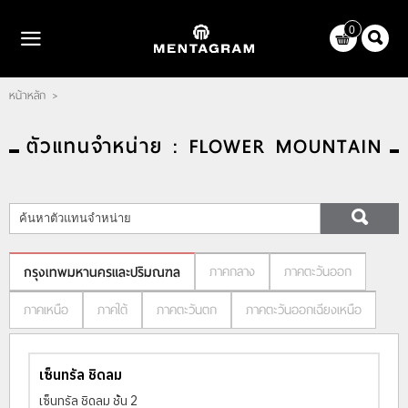
ไทย
|
English
0
LOGIN
REGISTER
หน้าหลัก
>
WISHLIST
( 0 )
ตัวแทนจำหน่าย : FLOWER MOUNTAIN
หน้าหลัก
แบรนด์
ตัวแทนจำหน่าย
เกี่ยวกับเรา
ภาคกลาง
ภาคตะวันออก
กรุงเทพมหานครและปริมณฑล
ติดต่อเรา
ภาคเหนือ
ภาคใต้
ภาคตะวันตก
ภาคตะวันออกเฉียงเหนือ
บทความ
เซ็นทรัล ชิดลม
เซ็นทรัล ชิดลม ชั้น 2